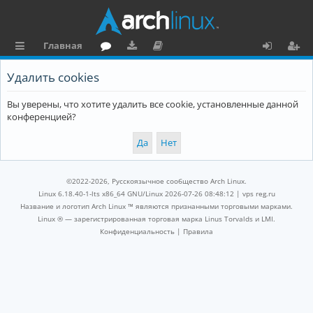
Главная
с
о
аг
о
х
ег
Удалить cookies
ы
ру
ру
ку
о
и
Вы уверены, что хотите удалить все cookie, установленные данной
л
м
зк
м
д
ст
конференцией?
к
и
е
р
и
н
а
та
ц
©2022-2026, Русскоязычное сообщество Arch Linux.
ц
и
Linux 6.18.40-1-lts x86_64 GNU/Linux 2026-07-26 08:48:12 |
vps reg.ru
Название и логотип Arch Linux ™ являются признанными торговыми марками.
и
я
Linux ® — зарегистрированная торговая марка Linus Torvalds и LMI.
Конфиденциальность
|
Правила
я