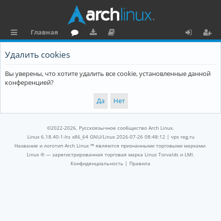
Главная
с
о
аг
о
х
ег
Удалить cookies
ы
ру
ру
ку
о
и
Вы уверены, что хотите удалить все cookie, установленные данной
л
м
зк
м
д
ст
конференцией?
к
и
е
р
и
н
а
та
ц
©2022-2026, Русскоязычное сообщество Arch Linux.
ц
и
Linux 6.18.40-1-lts x86_64 GNU/Linux 2026-07-26 08:48:12 |
vps reg.ru
Название и логотип Arch Linux ™ являются признанными торговыми марками.
и
я
Linux ® — зарегистрированная торговая марка Linus Torvalds и LMI.
Конфиденциальность
|
Правила
я