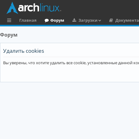
Главная
Форум
Загрузки
Документ
с
Форум
ы
л
Удалить cookies
к
Вы уверены, что хотите удалить все cookie, установленные данной 
и