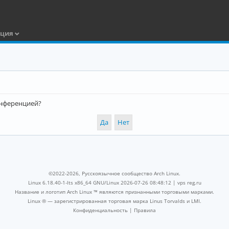
ация
конференцией?
©2022-2026, Русскоязычное сообщество Arch Linux.
Linux 6.18.40-1-lts x86_64 GNU/Linux 2026-07-26 08:48:12 |
vps reg.ru
Название и логотип Arch Linux ™ являются признанными торговыми марками.
Linux ® — зарегистрированная торговая марка Linus Torvalds и LMI.
Конфиденциальность
|
Правила