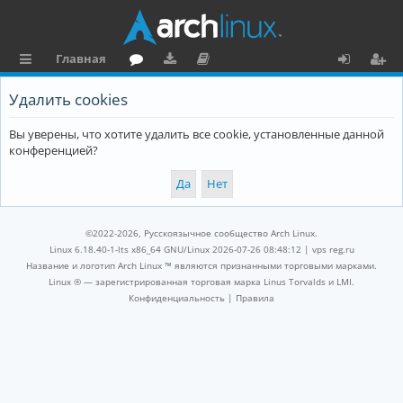
Главная
с
о
аг
о
х
ег
Удалить cookies
ы
ру
ру
ку
о
и
Вы уверены, что хотите удалить все cookie, установленные данной
л
м
зк
м
д
ст
конференцией?
к
и
е
р
и
н
а
та
ц
©2022-2026, Русскоязычное сообщество Arch Linux.
ц
и
Linux 6.18.40-1-lts x86_64 GNU/Linux 2026-07-26 08:48:12 |
vps reg.ru
Название и логотип Arch Linux ™ являются признанными торговыми марками.
и
я
Linux ® — зарегистрированная торговая марка Linus Torvalds и LMI.
Конфиденциальность
|
Правила
я