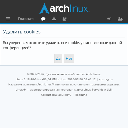
Главная
с
о
аг
о
х
ег
Удалить cookies
ы
ру
ру
ку
о
и
Вы уверены, что хотите удалить все cookie, установленные данной
л
м
зк
м
д
ст
конференцией?
к
и
е
р
и
н
а
та
ц
©2022-2026, Русскоязычное сообщество Arch Linux.
ц
и
Linux 6.18.40-1-lts x86_64 GNU/Linux 2026-07-26 08:48:12 |
vps reg.ru
Название и логотип Arch Linux ™ являются признанными торговыми марками.
и
я
Linux ® — зарегистрированная торговая марка Linus Torvalds и LMI.
Конфиденциальность
|
Правила
я