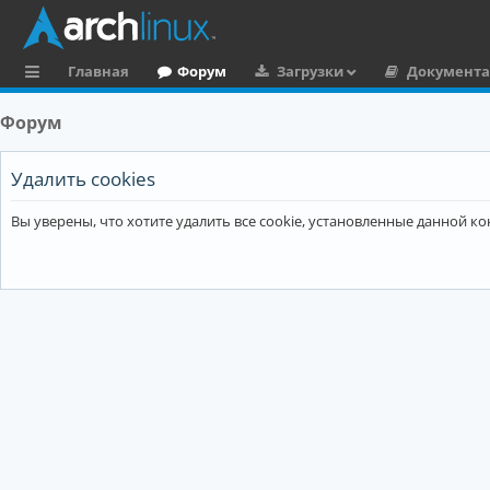
Главная
Форум
Загрузки
Документ
с
Форум
ы
л
Удалить cookies
к
Вы уверены, что хотите удалить все cookie, установленные данной 
и