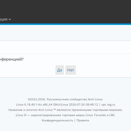
ация
конференцией?
©2022-2026, Русскоязычное сообщество Arch Linux.
Linux 6.18.40-1-lts x86_64 GNU/Linux 2026-07-26 08:48:12 |
vps reg.ru
Название и логотип Arch Linux ™ являются признанными торговыми марками.
Linux ® — зарегистрированная торговая марка Linus Torvalds и LMI.
Конфиденциальность
|
Правила