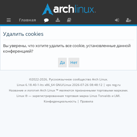
Главная
с
о
аг
о
х
ег
Удалить cookies
ы
ру
ру
ку
о
и
Вы уверены, что хотите удалить все cookie, установленные данной
л
м
зк
м
д
ст
конференцией?
к
и
е
р
и
н
а
та
ц
©2022-2026, Русскоязычное сообщество Arch Linux.
ц
и
Linux 6.18.40-1-lts x86_64 GNU/Linux 2026-07-26 08:48:12 |
vps reg.ru
Название и логотип Arch Linux ™ являются признанными торговыми марками.
и
я
Linux ® — зарегистрированная торговая марка Linus Torvalds и LMI.
Конфиденциальность
|
Правила
я