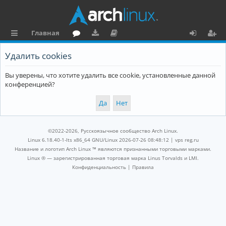
Главная
с
о
аг
о
х
ег
Удалить cookies
ы
ру
ру
ку
о
и
Вы уверены, что хотите удалить все cookie, установленные данной
л
м
зк
м
д
ст
конференцией?
к
и
е
р
и
н
а
та
ц
©2022-2026, Русскоязычное сообщество Arch Linux.
ц
и
Linux 6.18.40-1-lts x86_64 GNU/Linux 2026-07-26 08:48:12 |
vps reg.ru
Название и логотип Arch Linux ™ являются признанными торговыми марками.
и
я
Linux ® — зарегистрированная торговая марка Linus Torvalds и LMI.
Конфиденциальность
|
Правила
я