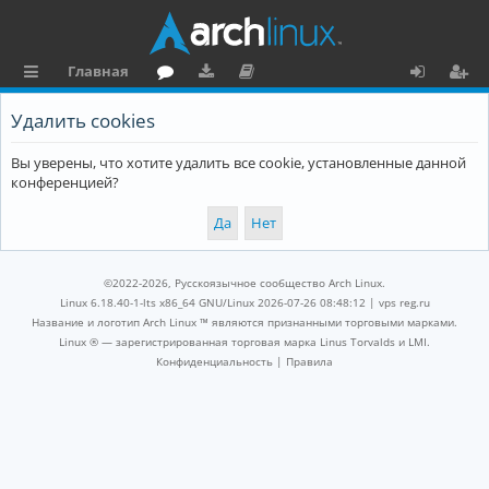
Главная
с
о
аг
о
х
ег
Удалить cookies
ы
ру
ру
ку
о
и
Вы уверены, что хотите удалить все cookie, установленные данной
л
м
зк
м
д
ст
конференцией?
к
и
е
р
и
н
а
та
ц
©2022-2026, Русскоязычное сообщество Arch Linux.
ц
и
Linux 6.18.40-1-lts x86_64 GNU/Linux 2026-07-26 08:48:12 |
vps reg.ru
Название и логотип Arch Linux ™ являются признанными торговыми марками.
и
я
Linux ® — зарегистрированная торговая марка Linus Torvalds и LMI.
Конфиденциальность
|
Правила
я