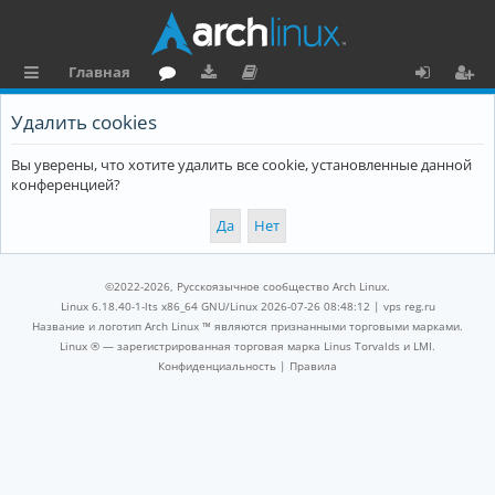
Главная
с
о
аг
о
х
ег
Удалить cookies
ы
ру
ру
ку
о
и
Вы уверены, что хотите удалить все cookie, установленные данной
л
м
зк
м
д
ст
конференцией?
к
и
е
р
и
н
а
та
ц
©2022-2026, Русскоязычное сообщество Arch Linux.
ц
и
Linux 6.18.40-1-lts x86_64 GNU/Linux 2026-07-26 08:48:12 |
vps reg.ru
Название и логотип Arch Linux ™ являются признанными торговыми марками.
и
я
Linux ® — зарегистрированная торговая марка Linus Torvalds и LMI.
Конфиденциальность
|
Правила
я