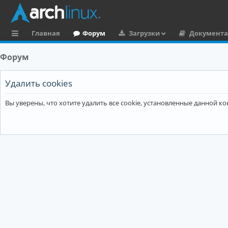
Главная
Форум
Загрузки
Документ
с
Форум
ы
л
Удалить cookies
к
Вы уверены, что хотите удалить все cookie, установленные данной 
и