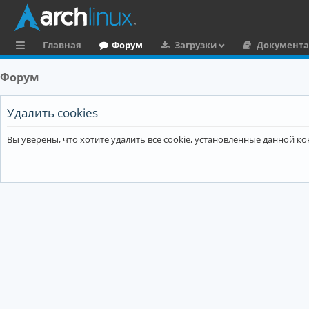
Главная
Форум
Загрузки
Документ
с
Форум
ы
л
Удалить cookies
к
Вы уверены, что хотите удалить все cookie, установленные данной 
и