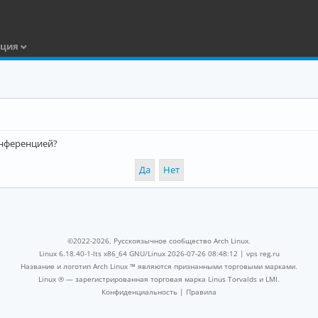
ация
конференцией?
©2022-2026, Русскоязычное сообщество Arch Linux.
Linux 6.18.40-1-lts x86_64 GNU/Linux 2026-07-26 08:48:12 |
vps reg.ru
Название и логотип Arch Linux ™ являются признанными торговыми марками.
Linux ® — зарегистрированная торговая марка Linus Torvalds и LMI.
Конфиденциальность
|
Правила