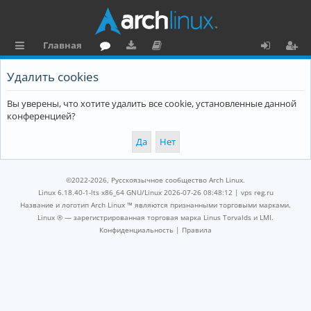
Главная
с
о
аг
о
х
ег
Удалить cookies
ы
ру
ру
ку
о
и
Вы уверены, что хотите удалить все cookie, установленные данной
л
м
зк
м
д
ст
конференцией?
к
и
е
р
и
н
а
та
ц
©2022-2026, Русскоязычное сообщество Arch Linux.
ц
и
Linux 6.18.40-1-lts x86_64 GNU/Linux 2026-07-26 08:48:12 |
vps reg.ru
Название и логотип Arch Linux ™ являются признанными торговыми марками.
и
я
Linux ® — зарегистрированная торговая марка Linus Torvalds и LMI.
Конфиденциальность
|
Правила
я