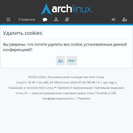
Главная
с
о
аг
о
х
ег
Удалить cookies
ы
ру
ру
ку
о
и
Вы уверены, что хотите удалить все cookie, установленные данной
л
м
зк
м
д
ст
конференцией?
к
и
е
р
и
н
а
та
ц
©2022-2026, Русскоязычное сообщество Arch Linux.
ц
и
Linux 6.18.40-1-lts x86_64 GNU/Linux 2026-07-26 08:48:12 |
vps reg.ru
Название и логотип Arch Linux ™ являются признанными торговыми марками.
и
я
Linux ® — зарегистрированная торговая марка Linus Torvalds и LMI.
Конфиденциальность
|
Правила
я