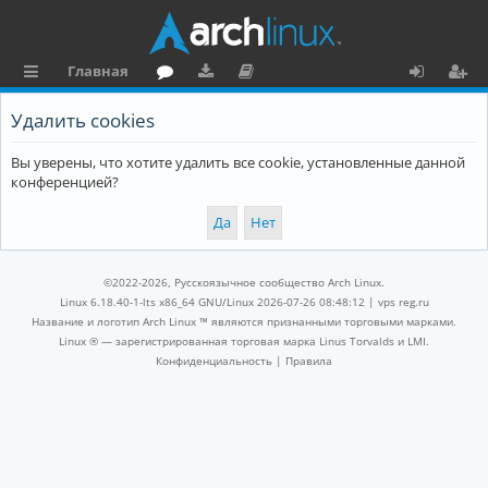
Главная
с
о
аг
о
х
ег
Удалить cookies
ы
ру
ру
ку
о
и
Вы уверены, что хотите удалить все cookie, установленные данной
л
м
зк
м
д
ст
конференцией?
к
и
е
р
и
н
а
та
ц
©2022-2026, Русскоязычное сообщество Arch Linux.
ц
и
Linux 6.18.40-1-lts x86_64 GNU/Linux 2026-07-26 08:48:12 |
vps reg.ru
Название и логотип Arch Linux ™ являются признанными торговыми марками.
и
я
Linux ® — зарегистрированная торговая марка Linus Torvalds и LMI.
Конфиденциальность
|
Правила
я