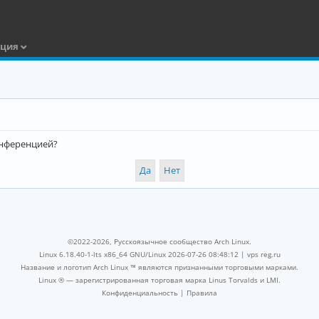
ация
конференцией?
©2022-2026, Русскоязычное сообщество Arch Linux.
Linux 6.18.40-1-lts x86_64 GNU/Linux 2026-07-26 08:48:12 |
vps reg.ru
Название и логотип Arch Linux ™ являются признанными торговыми марками.
Linux ® — зарегистрированная торговая марка Linus Torvalds и LMI.
Конфиденциальность
|
Правила