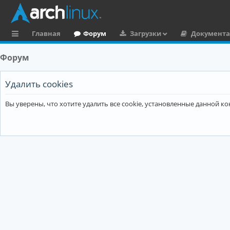
Главная
Форум
Загрузки
Документ
с
Форум
ы
л
Удалить cookies
к
Вы уверены, что хотите удалить все cookie, установленные данной 
и