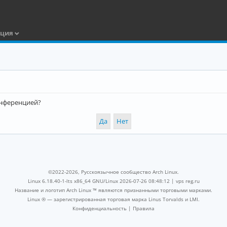
ация
конференцией?
©2022-2026, Русскоязычное сообщество Arch Linux.
Linux 6.18.40-1-lts x86_64 GNU/Linux 2026-07-26 08:48:12 |
vps reg.ru
Название и логотип Arch Linux ™ являются признанными торговыми марками.
Linux ® — зарегистрированная торговая марка Linus Torvalds и LMI.
Конфиденциальность
|
Правила