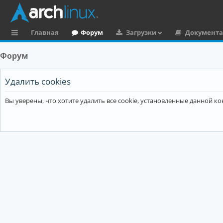
Главная
Форум
Загрузки
Документ
с
Форум
ы
л
Удалить cookies
к
Вы уверены, что хотите удалить все cookie, установленные данной 
и