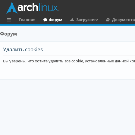
Главная
Форум
Загрузки
Документ
с
Форум
ы
л
Удалить cookies
к
Вы уверены, что хотите удалить все cookie, установленные данной 
и