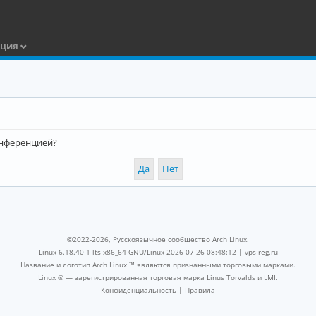
ация
конференцией?
©2022-2026, Русскоязычное сообщество Arch Linux.
Linux 6.18.40-1-lts x86_64 GNU/Linux 2026-07-26 08:48:12 |
vps reg.ru
Название и логотип Arch Linux ™ являются признанными торговыми марками.
Linux ® — зарегистрированная торговая марка Linus Torvalds и LMI.
Конфиденциальность
|
Правила