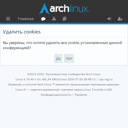
Главная
с
о
аг
о
х
ег
Удалить cookies
ы
ру
ру
ку
о
и
Вы уверены, что хотите удалить все cookie, установленные данной
л
м
зк
м
д
ст
конференцией?
к
и
е
р
и
н
а
та
ц
©2022-2026, Русскоязычное сообщество Arch Linux.
ц
и
Linux 6.18.40-1-lts x86_64 GNU/Linux 2026-07-26 08:48:12 |
vps reg.ru
Название и логотип Arch Linux ™ являются признанными торговыми марками.
и
я
Linux ® — зарегистрированная торговая марка Linus Torvalds и LMI.
Конфиденциальность
|
Правила
я