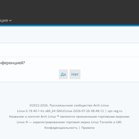
ация
конференцией?
©2022-2026, Русскоязычное сообщество Arch Linux.
Linux 6.18.40-1-lts x86_64 GNU/Linux 2026-07-26 08:48:12 |
vps reg.ru
Название и логотип Arch Linux ™ являются признанными торговыми марками.
Linux ® — зарегистрированная торговая марка Linus Torvalds и LMI.
Конфиденциальность
|
Правила