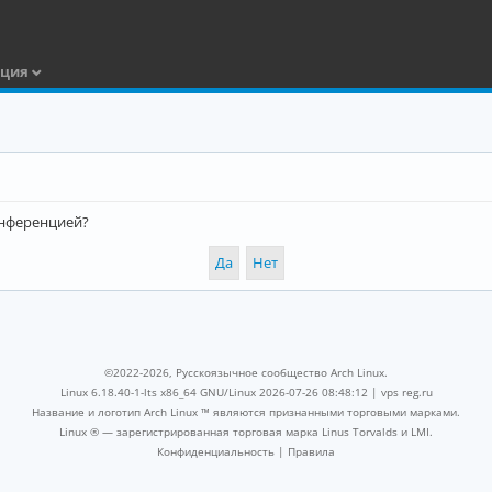
ация
конференцией?
©2022-2026, Русскоязычное сообщество Arch Linux.
Linux 6.18.40-1-lts x86_64 GNU/Linux 2026-07-26 08:48:12 |
vps reg.ru
Название и логотип Arch Linux ™ являются признанными торговыми марками.
Linux ® — зарегистрированная торговая марка Linus Torvalds и LMI.
Конфиденциальность
|
Правила