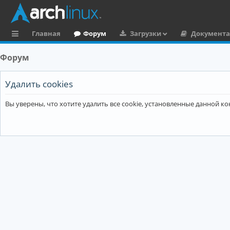
Главная
Форум
Загрузки
Документ
с
Форум
ы
л
Удалить cookies
к
Вы уверены, что хотите удалить все cookie, установленные данной 
и