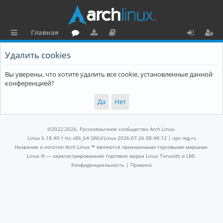
Главная
с
о
аг
о
х
ег
Удалить cookies
ы
ру
ру
ку
о
и
Вы уверены, что хотите удалить все cookie, установленные данной
л
м
зк
м
д
ст
конференцией?
к
и
е
р
и
н
а
та
ц
©2022-2026, Русскоязычное сообщество Arch Linux.
ц
и
Linux 6.18.40-1-lts x86_64 GNU/Linux 2026-07-26 08:48:12 |
vps reg.ru
Название и логотип Arch Linux ™ являются признанными торговыми марками.
и
я
Linux ® — зарегистрированная торговая марка Linus Torvalds и LMI.
Конфиденциальность
|
Правила
я