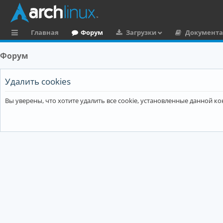
Главная
Форум
Загрузки
Документ
с
Форум
ы
л
Удалить cookies
к
Вы уверены, что хотите удалить все cookie, установленные данной 
и