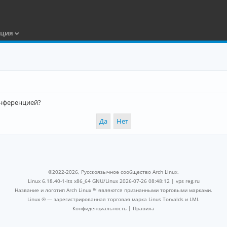
ация
конференцией?
©2022-2026, Русскоязычное сообщество Arch Linux.
Linux 6.18.40-1-lts x86_64 GNU/Linux 2026-07-26 08:48:12 |
vps reg.ru
Название и логотип Arch Linux ™ являются признанными торговыми марками.
Linux ® — зарегистрированная торговая марка Linus Torvalds и LMI.
Конфиденциальность
|
Правила