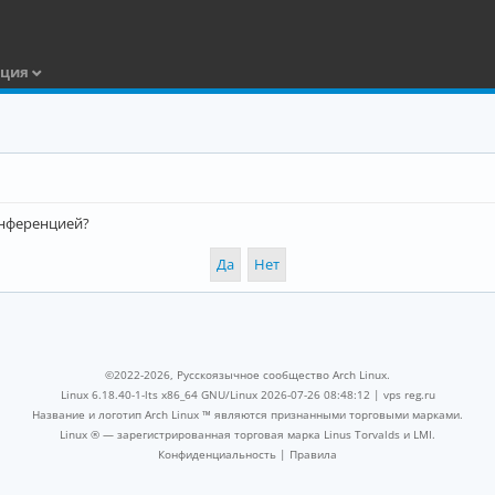
ация
конференцией?
©2022-2026, Русскоязычное сообщество Arch Linux.
Linux 6.18.40-1-lts x86_64 GNU/Linux 2026-07-26 08:48:12 |
vps reg.ru
Название и логотип Arch Linux ™ являются признанными торговыми марками.
Linux ® — зарегистрированная торговая марка Linus Torvalds и LMI.
Конфиденциальность
|
Правила