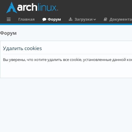
Главная
Форум
Загрузки
Документ
с
Форум
ы
л
Удалить cookies
к
Вы уверены, что хотите удалить все cookie, установленные данной 
и