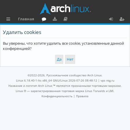
Главная
с
о
аг
о
х
ег
Удалить cookies
ы
ру
ру
ку
о
и
Вы уверены, что хотите удалить все cookie, установленные данной
л
м
зк
м
д
ст
конференцией?
к
и
е
р
и
н
а
та
ц
©2022-2026, Русскоязычное сообщество Arch Linux.
ц
и
Linux 6.18.40-1-lts x86_64 GNU/Linux 2026-07-26 08:48:12 |
vps reg.ru
Название и логотип Arch Linux ™ являются признанными торговыми марками.
и
я
Linux ® — зарегистрированная торговая марка Linus Torvalds и LMI.
Конфиденциальность
|
Правила
я