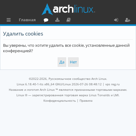
Главная
с
о
аг
о
х
ег
Удалить cookies
ы
ру
ру
ку
о
и
Вы уверены, что хотите удалить все cookie, установленные данной
л
м
зк
м
д
ст
конференцией?
к
и
е
р
и
н
а
та
ц
©2022-2026, Русскоязычное сообщество Arch Linux.
ц
и
Linux 6.18.40-1-lts x86_64 GNU/Linux 2026-07-26 08:48:12 |
vps reg.ru
Название и логотип Arch Linux ™ являются признанными торговыми марками.
и
я
Linux ® — зарегистрированная торговая марка Linus Torvalds и LMI.
Конфиденциальность
|
Правила
я