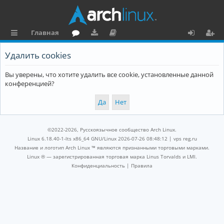
Главная
с
о
аг
о
х
ег
Удалить cookies
ы
ру
ру
ку
о
и
Вы уверены, что хотите удалить все cookie, установленные данной
л
м
зк
м
д
ст
конференцией?
к
и
е
р
и
н
а
та
ц
©2022-2026, Русскоязычное сообщество Arch Linux.
ц
и
Linux 6.18.40-1-lts x86_64 GNU/Linux 2026-07-26 08:48:12 |
vps reg.ru
Название и логотип Arch Linux ™ являются признанными торговыми марками.
и
я
Linux ® — зарегистрированная торговая марка Linus Torvalds и LMI.
Конфиденциальность
|
Правила
я