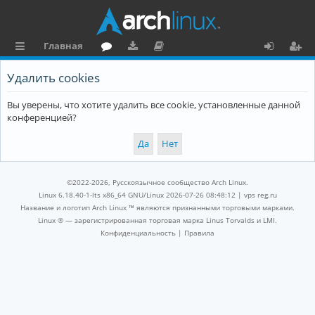
Главная
с
о
аг
о
х
ег
Удалить cookies
ы
ру
ру
ку
о
и
Вы уверены, что хотите удалить все cookie, установленные данной
л
м
зк
м
д
ст
конференцией?
к
и
е
р
и
н
а
та
ц
©2022-2026, Русскоязычное сообщество Arch Linux.
ц
и
Linux 6.18.40-1-lts x86_64 GNU/Linux 2026-07-26 08:48:12 |
vps reg.ru
Название и логотип Arch Linux ™ являются признанными торговыми марками.
и
я
Linux ® — зарегистрированная торговая марка Linus Torvalds и LMI.
Конфиденциальность
|
Правила
я