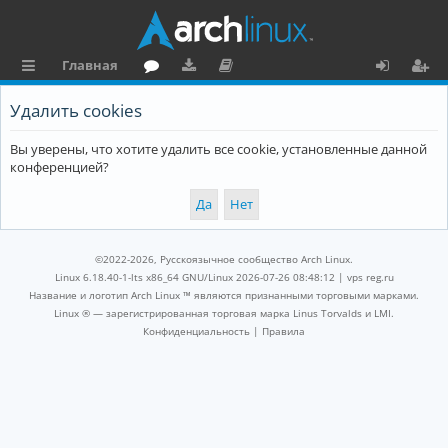
Главная
с
о
аг
о
х
ег
Удалить cookies
ы
ру
ру
ку
о
и
Вы уверены, что хотите удалить все cookie, установленные данной
л
м
зк
м
д
ст
конференцией?
к
и
е
р
и
н
а
та
ц
©2022-2026, Русскоязычное сообщество Arch Linux.
ц
и
Linux 6.18.40-1-lts x86_64 GNU/Linux 2026-07-26 08:48:12 |
vps reg.ru
Название и логотип Arch Linux ™ являются признанными торговыми марками.
и
я
Linux ® — зарегистрированная торговая марка Linus Torvalds и LMI.
Конфиденциальность
|
Правила
я