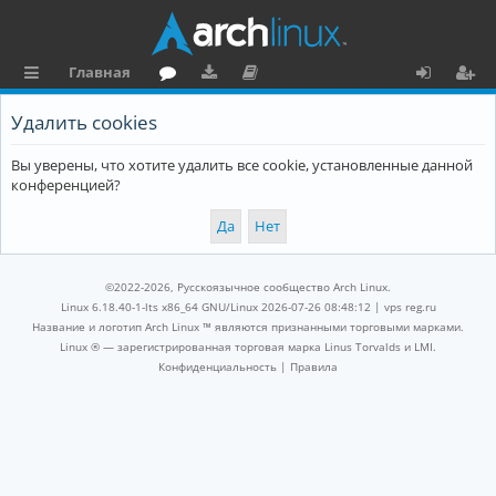
Главная
с
о
аг
о
х
ег
Удалить cookies
ы
ру
ру
ку
о
и
Вы уверены, что хотите удалить все cookie, установленные данной
л
м
зк
м
д
ст
конференцией?
к
и
е
р
и
н
а
та
ц
©2022-2026, Русскоязычное сообщество Arch Linux.
ц
и
Linux 6.18.40-1-lts x86_64 GNU/Linux 2026-07-26 08:48:12 |
vps reg.ru
Название и логотип Arch Linux ™ являются признанными торговыми марками.
и
я
Linux ® — зарегистрированная торговая марка Linus Torvalds и LMI.
Конфиденциальность
|
Правила
я