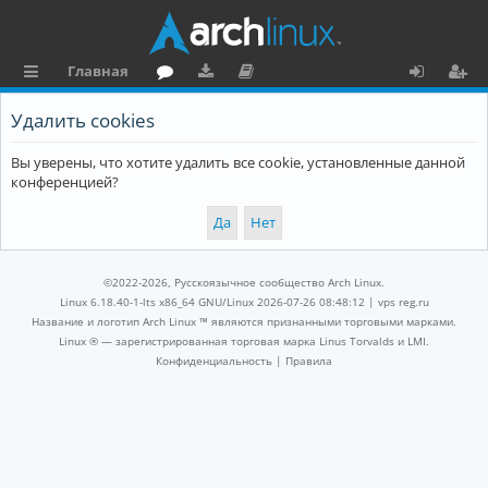
Главная
с
о
аг
о
х
ег
Удалить cookies
ы
ру
ру
ку
о
и
Вы уверены, что хотите удалить все cookie, установленные данной
л
м
зк
м
д
ст
конференцией?
к
и
е
р
и
н
а
та
ц
©2022-2026, Русскоязычное сообщество Arch Linux.
ц
и
Linux 6.18.40-1-lts x86_64 GNU/Linux 2026-07-26 08:48:12 |
vps reg.ru
Название и логотип Arch Linux ™ являются признанными торговыми марками.
и
я
Linux ® — зарегистрированная торговая марка Linus Torvalds и LMI.
Конфиденциальность
|
Правила
я