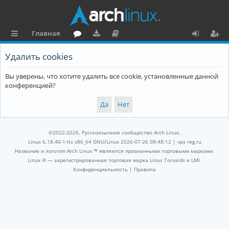
Главная
с
о
аг
о
х
ег
Удалить cookies
ы
ру
ру
ку
о
и
Вы уверены, что хотите удалить все cookie, установленные данной
л
м
зк
м
д
ст
конференцией?
к
и
е
р
и
н
а
та
ц
©2022-2026, Русскоязычное сообщество Arch Linux.
ц
и
Linux 6.18.40-1-lts x86_64 GNU/Linux 2026-07-26 08:48:12 |
vps reg.ru
Название и логотип Arch Linux ™ являются признанными торговыми марками.
и
я
Linux ® — зарегистрированная торговая марка Linus Torvalds и LMI.
Конфиденциальность
|
Правила
я