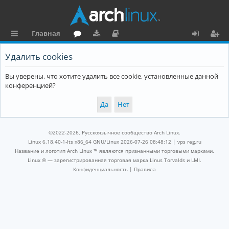
Главная
с
о
аг
о
х
ег
Удалить cookies
ы
ру
ру
ку
о
и
Вы уверены, что хотите удалить все cookie, установленные данной
л
м
зк
м
д
ст
конференцией?
к
и
е
р
и
н
а
та
ц
©2022-2026, Русскоязычное сообщество Arch Linux.
ц
и
Linux 6.18.40-1-lts x86_64 GNU/Linux 2026-07-26 08:48:12 |
vps reg.ru
Название и логотип Arch Linux ™ являются признанными торговыми марками.
и
я
Linux ® — зарегистрированная торговая марка Linus Torvalds и LMI.
Конфиденциальность
|
Правила
я