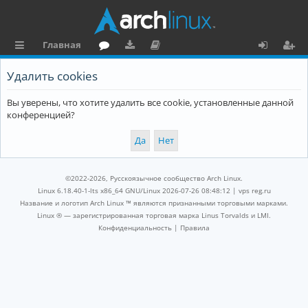
Главная
с
о
аг
о
х
ег
Удалить cookies
ы
ру
ру
ку
о
и
Вы уверены, что хотите удалить все cookie, установленные данной
л
м
зк
м
д
ст
конференцией?
к
и
е
р
и
н
а
та
ц
©2022-2026, Русскоязычное сообщество Arch Linux.
ц
и
Linux 6.18.40-1-lts x86_64 GNU/Linux 2026-07-26 08:48:12 |
vps reg.ru
Название и логотип Arch Linux ™ являются признанными торговыми марками.
и
я
Linux ® — зарегистрированная торговая марка Linus Torvalds и LMI.
Конфиденциальность
|
Правила
я