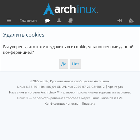
Главная
с
о
аг
о
х
ег
Удалить cookies
ы
ру
ру
ку
о
и
Вы уверены, что хотите удалить все cookie, установленные данной
л
м
зк
м
д
ст
конференцией?
к
и
е
р
и
н
а
та
ц
©2022-2026, Русскоязычное сообщество Arch Linux.
ц
и
Linux 6.18.40-1-lts x86_64 GNU/Linux 2026-07-26 08:48:12 |
vps reg.ru
Название и логотип Arch Linux ™ являются признанными торговыми марками.
и
я
Linux ® — зарегистрированная торговая марка Linus Torvalds и LMI.
Конфиденциальность
|
Правила
я