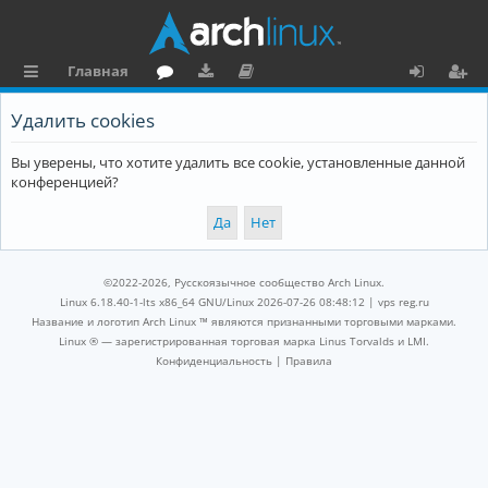
Главная
с
о
аг
о
х
ег
Удалить cookies
ы
ру
ру
ку
о
и
Вы уверены, что хотите удалить все cookie, установленные данной
л
м
зк
м
д
ст
конференцией?
к
и
е
р
и
н
а
та
ц
©2022-2026, Русскоязычное сообщество Arch Linux.
ц
и
Linux 6.18.40-1-lts x86_64 GNU/Linux 2026-07-26 08:48:12 |
vps reg.ru
Название и логотип Arch Linux ™ являются признанными торговыми марками.
и
я
Linux ® — зарегистрированная торговая марка Linus Torvalds и LMI.
Конфиденциальность
|
Правила
я