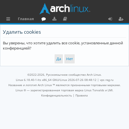
Главная
с
о
аг
о
х
ег
Удалить cookies
ы
ру
ру
ку
о
и
Вы уверены, что хотите удалить все cookie, установленные данной
л
м
зк
м
д
ст
конференцией?
к
и
е
р
и
н
а
та
ц
©2022-2026, Русскоязычное сообщество Arch Linux.
ц
и
Linux 6.18.40-1-lts x86_64 GNU/Linux 2026-07-26 08:48:12 |
vps reg.ru
Название и логотип Arch Linux ™ являются признанными торговыми марками.
и
я
Linux ® — зарегистрированная торговая марка Linus Torvalds и LMI.
Конфиденциальность
|
Правила
я