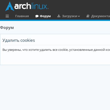
Главная
Форум
Загрузки
Документ
с
Форум
ы
л
Удалить cookies
к
Вы уверены, что хотите удалить все cookie, установленные данной 
и