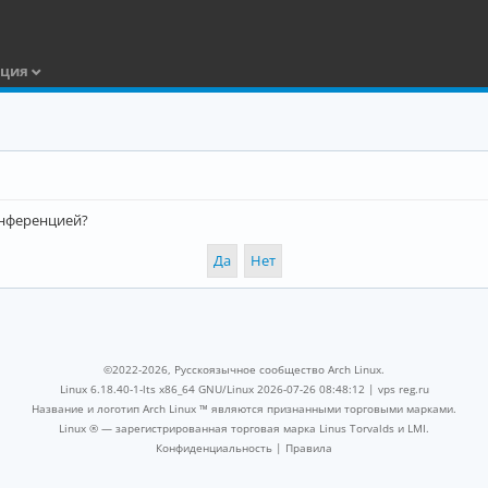
ация
конференцией?
©2022-2026, Русскоязычное сообщество Arch Linux.
Linux 6.18.40-1-lts x86_64 GNU/Linux 2026-07-26 08:48:12 |
vps reg.ru
Название и логотип Arch Linux ™ являются признанными торговыми марками.
Linux ® — зарегистрированная торговая марка Linus Torvalds и LMI.
Конфиденциальность
|
Правила