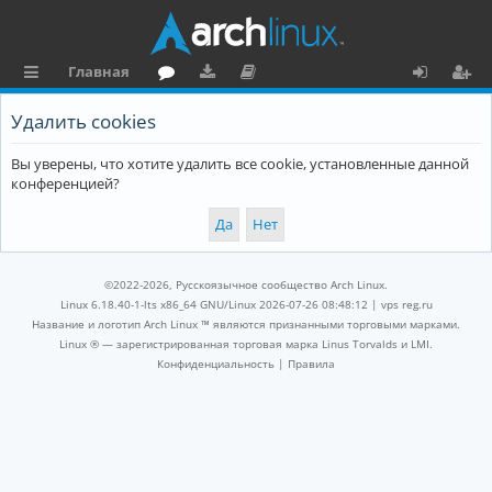
Главная
с
о
аг
о
х
ег
Удалить cookies
ы
ру
ру
ку
о
и
Вы уверены, что хотите удалить все cookie, установленные данной
л
м
зк
м
д
ст
конференцией?
к
и
е
р
и
н
а
та
ц
©2022-2026, Русскоязычное сообщество Arch Linux.
ц
и
Linux 6.18.40-1-lts x86_64 GNU/Linux 2026-07-26 08:48:12 |
vps reg.ru
Название и логотип Arch Linux ™ являются признанными торговыми марками.
и
я
Linux ® — зарегистрированная торговая марка Linus Torvalds и LMI.
Конфиденциальность
|
Правила
я