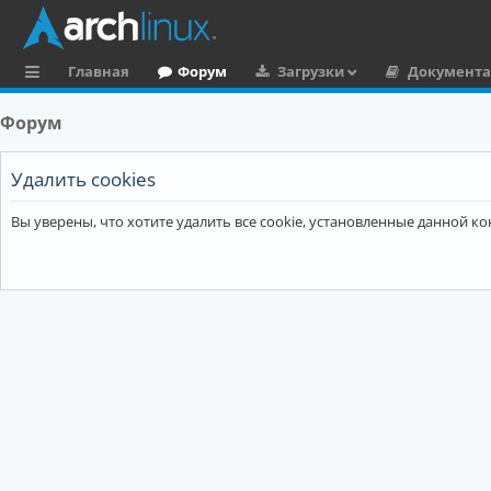
Главная
Форум
Загрузки
Документ
с
Форум
ы
л
Удалить cookies
к
Вы уверены, что хотите удалить все cookie, установленные данной 
и