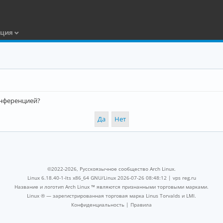
ация
конференцией?
©2022-2026, Русскоязычное сообщество Arch Linux.
Linux 6.18.40-1-lts x86_64 GNU/Linux 2026-07-26 08:48:12 |
vps reg.ru
Название и логотип Arch Linux ™ являются признанными торговыми марками.
Linux ® — зарегистрированная торговая марка Linus Torvalds и LMI.
Конфиденциальность
|
Правила