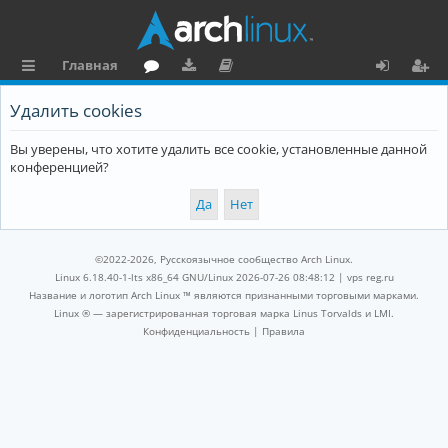
Главная
с
о
аг
о
х
ег
Удалить cookies
ы
ру
ру
ку
о
и
Вы уверены, что хотите удалить все cookie, установленные данной
л
м
зк
м
д
ст
конференцией?
к
и
е
р
и
н
а
та
ц
©2022-2026, Русскоязычное сообщество Arch Linux.
ц
и
Linux 6.18.40-1-lts x86_64 GNU/Linux 2026-07-26 08:48:12 |
vps reg.ru
Название и логотип Arch Linux ™ являются признанными торговыми марками.
и
я
Linux ® — зарегистрированная торговая марка Linus Torvalds и LMI.
Конфиденциальность
|
Правила
я