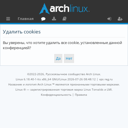
Главная
с
о
аг
о
х
ег
Удалить cookies
ы
ру
ру
ку
о
и
Вы уверены, что хотите удалить все cookie, установленные данной
л
м
зк
м
д
ст
конференцией?
к
и
е
р
и
н
а
та
ц
©2022-2026, Русскоязычное сообщество Arch Linux.
ц
и
Linux 6.18.40-1-lts x86_64 GNU/Linux 2026-07-26 08:48:12 |
vps reg.ru
Название и логотип Arch Linux ™ являются признанными торговыми марками.
и
я
Linux ® — зарегистрированная торговая марка Linus Torvalds и LMI.
Конфиденциальность
|
Правила
я