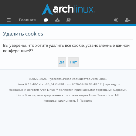
Главная
с
о
аг
о
х
ег
Удалить cookies
ы
ру
ру
ку
о
и
Вы уверены, что хотите удалить все cookie, установленные данной
л
м
зк
м
д
ст
конференцией?
к
и
е
р
и
н
а
та
ц
©2022-2026, Русскоязычное сообщество Arch Linux.
ц
и
Linux 6.18.40-1-lts x86_64 GNU/Linux 2026-07-26 08:48:12 |
vps reg.ru
Название и логотип Arch Linux ™ являются признанными торговыми марками.
и
я
Linux ® — зарегистрированная торговая марка Linus Torvalds и LMI.
Конфиденциальность
|
Правила
я