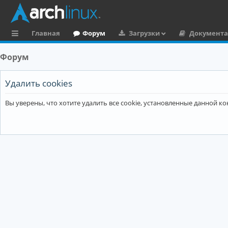
Главная
Форум
Загрузки
Документ
с
Форум
ы
л
Удалить cookies
к
Вы уверены, что хотите удалить все cookie, установленные данной 
и