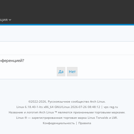
ация
конференцией?
©2022-2026, Русскоязычное сообщество Arch Linux.
Linux 6.18.40-1-lts x86_64 GNU/Linux 2026-07-26 08:48:12 |
vps reg.ru
Название и логотип Arch Linux ™ являются признанными торговыми марками.
Linux ® — зарегистрированная торговая марка Linus Torvalds и LMI.
Конфиденциальность
|
Правила