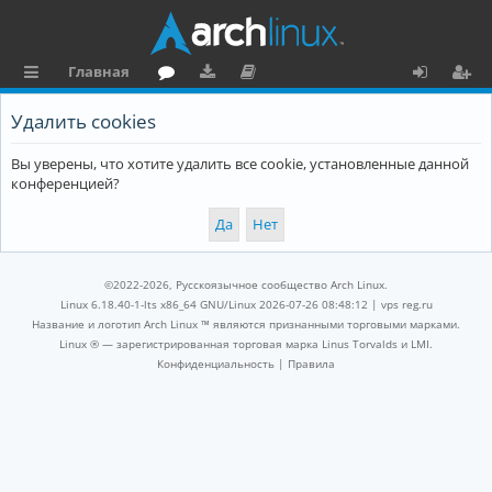
Главная
с
о
аг
о
х
ег
Удалить cookies
ы
ру
ру
ку
о
и
Вы уверены, что хотите удалить все cookie, установленные данной
л
м
зк
м
д
ст
конференцией?
к
и
е
р
и
н
а
та
ц
©2022-2026, Русскоязычное сообщество Arch Linux.
ц
и
Linux 6.18.40-1-lts x86_64 GNU/Linux 2026-07-26 08:48:12 |
vps reg.ru
Название и логотип Arch Linux ™ являются признанными торговыми марками.
и
я
Linux ® — зарегистрированная торговая марка Linus Torvalds и LMI.
Конфиденциальность
|
Правила
я