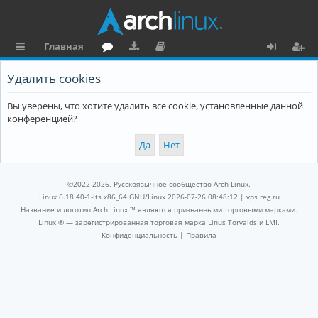
Главная
с
о
аг
о
х
ег
Удалить cookies
ы
ру
ру
ку
о
и
Вы уверены, что хотите удалить все cookie, установленные данной
л
м
зк
м
д
ст
конференцией?
к
и
е
р
и
н
а
та
ц
©2022-2026, Русскоязычное сообщество Arch Linux.
ц
и
Linux 6.18.40-1-lts x86_64 GNU/Linux 2026-07-26 08:48:12 |
vps reg.ru
Название и логотип Arch Linux ™ являются признанными торговыми марками.
и
я
Linux ® — зарегистрированная торговая марка Linus Torvalds и LMI.
Конфиденциальность
|
Правила
я