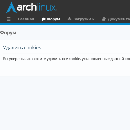
Главная
Форум
Загрузки
Документ
с
Форум
ы
л
Удалить cookies
к
Вы уверены, что хотите удалить все cookie, установленные данной 
и