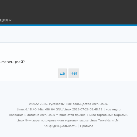
ация
конференцией?
©2022-2026, Русскоязычное сообщество Arch Linux.
Linux 6.18.40-1-lts x86_64 GNU/Linux 2026-07-26 08:48:12 |
vps reg.ru
Название и логотип Arch Linux ™ являются признанными торговыми марками.
Linux ® — зарегистрированная торговая марка Linus Torvalds и LMI.
Конфиденциальность
|
Правила