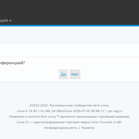
ация
конференцией?
©2022-2026, Русскоязычное сообщество Arch Linux.
Linux 6.18.40-1-lts x86_64 GNU/Linux 2026-07-26 08:48:12 |
vps reg.ru
Название и логотип Arch Linux ™ являются признанными торговыми марками.
Linux ® — зарегистрированная торговая марка Linus Torvalds и LMI.
Конфиденциальность
|
Правила