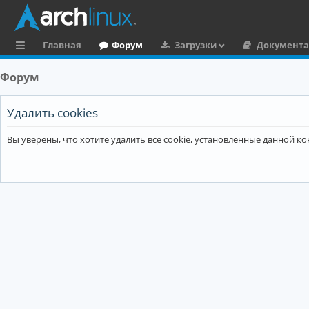
Главная
Форум
Загрузки
Документ
с
Форум
ы
л
Удалить cookies
к
Вы уверены, что хотите удалить все cookie, установленные данной 
и