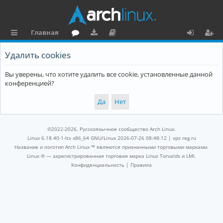
Главная
с
о
аг
о
х
ег
Удалить cookies
ы
ру
ру
ку
о
и
Вы уверены, что хотите удалить все cookie, установленные данной
л
м
зк
м
д
ст
конференцией?
к
и
е
р
и
н
а
та
ц
©2022-2026, Русскоязычное сообщество Arch Linux.
ц
и
Linux 6.18.40-1-lts x86_64 GNU/Linux 2026-07-26 08:48:12 |
vps reg.ru
Название и логотип Arch Linux ™ являются признанными торговыми марками.
и
я
Linux ® — зарегистрированная торговая марка Linus Torvalds и LMI.
Конфиденциальность
|
Правила
я