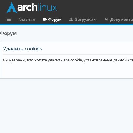
Главная
Форум
Загрузки
Документ
с
Форум
ы
л
Удалить cookies
к
Вы уверены, что хотите удалить все cookie, установленные данной 
и