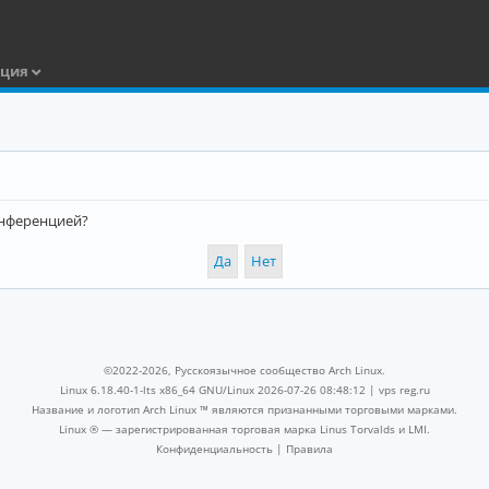
ация
конференцией?
©2022-2026, Русскоязычное сообщество Arch Linux.
Linux 6.18.40-1-lts x86_64 GNU/Linux 2026-07-26 08:48:12 |
vps reg.ru
Название и логотип Arch Linux ™ являются признанными торговыми марками.
Linux ® — зарегистрированная торговая марка Linus Torvalds и LMI.
Конфиденциальность
|
Правила